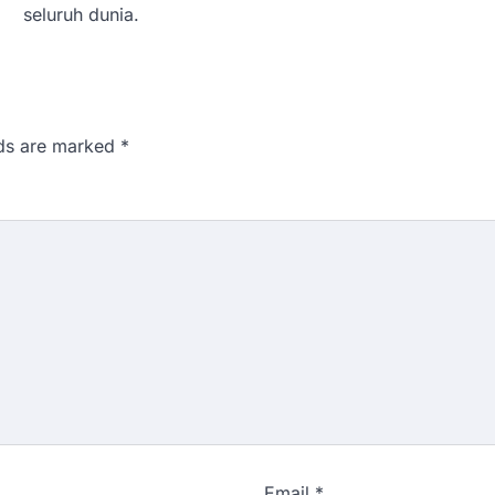
seluruh dunia.
lds are marked
*
Email
*