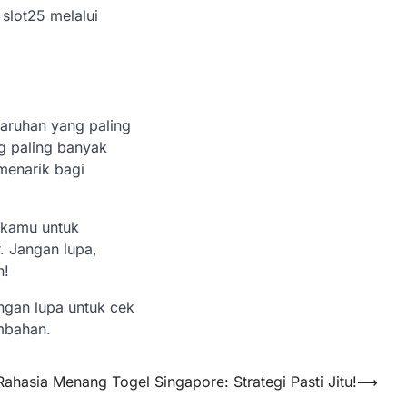
 slot25 melalui
taruhan yang paling
g paling banyak
 menarik bagi
 kamu untuk
. Jangan lupa,
n!
ngan lupa untuk cek
mbahan.
hasia Menang Togel Singapore: Strategi Pasti Jitu!
⟶