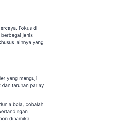
percaya. Fokus di
berbagai jenis
khusus lainnya yang
der yang menguji
t dan taruhan parlay
dunia bola, cobalah
pertandingan
spon dinamika