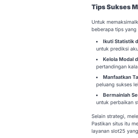
Tips Sukses M
Untuk memaksimalkan
beberapa tips yang
Ikuti Statistik
untuk prediksi aku
Kelola Modal d
pertandingan kala
Manfaatkan Ta
peluang sukses le
Bermainlah Se
untuk perbaikan st
Selain strategi, me
Pastikan situs itu 
layanan slot25 yan