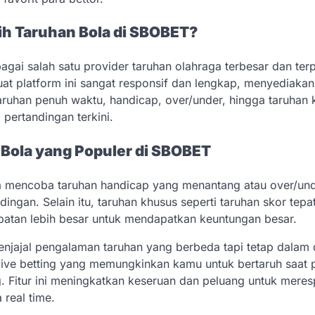
h Taruhan Bola di SBOBET?
gai salah satu provider taruhan olahraga terbesar dan ter
t platform ini sangat responsif dan lengkap, menyediakan 
taruhan penuh waktu, handicap, over/under, hingga taruhan 
 pertandingan terkini.
 Bola yang Populer di SBOBET
a mencoba taruhan handicap yang menantang atau over/un
dingan. Selain itu, taruhan khusus seperti taruhan skor tepa
tan lebih besar untuk mendapatkan keuntungan besar.
njajal pengalaman taruhan yang berbeda tapi tetap dalam 
ive betting yang memungkinkan kamu untuk bertaruh saat 
. Fitur ini meningkatkan keseruan dan peluang untuk mere
 real time.