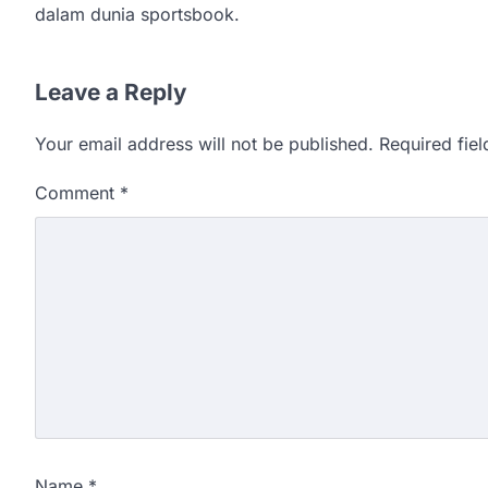
dalam dunia sportsbook.
Leave a Reply
Your email address will not be published.
Required fie
Comment
*
Name
*