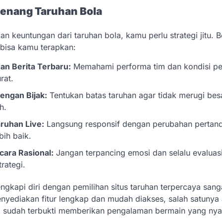
enang Taruhan Bola
 keuntungan dari taruhan bola, kamu perlu strategi jitu. B
 bisa kamu terapkan:
 dan Berita Terbaru:
Memahami performa tim dan kondisi pem
rat.
engan Bijak:
Tentukan batas taruhan agar tidak merugi bes
h.
ruhan Live:
Langsung responsif dengan perubahan pertand
bih baik.
cara Rasional:
Jangan terpancing emosi dan selalu evaluasi
rategi.
lengkapi diri dengan pemilihan situs taruhan terpercaya san
menyediakan fitur lengkap dan mudah diakses, salah satunya
g sudah terbukti memberikan pengalaman bermain yang ny