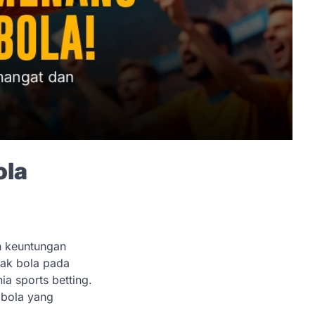
ola
h keuntungan
pak bola pada
a sports betting.
 bola yang