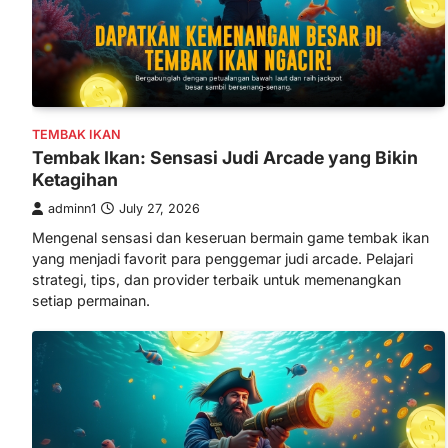
TEMBAK IKAN
Tembak Ikan: Sensasi Judi Arcade yang Bikin
Ketagihan
adminn1
July 27, 2026
Mengenal sensasi dan keseruan bermain game tembak ikan
yang menjadi favorit para penggemar judi arcade. Pelajari
strategi, tips, dan provider terbaik untuk memenangkan
setiap permainan.