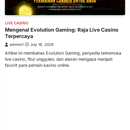
LIVE CASINO
Mengenal Evolution Gaming: Raja Live Casino
Terpercaya
adminn1
July 16, 2026
Artikel ini membahas Evolution Gaming, penyedia terkemuka
live casino, fitur unggulan, dan alasan mengapa menjadi
favorit para pemain kasino online.