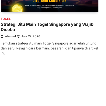
TOGEL
Strategi Jitu Main Togel Singapore yang Wajib
Dicoba
adminn1
July 15, 2026
Temukan strategi jitu main Togel Singapore agar lebih untung
dan seru. Pelajari cara bermain, pasaran, dan tipsnya di artikel
ini.