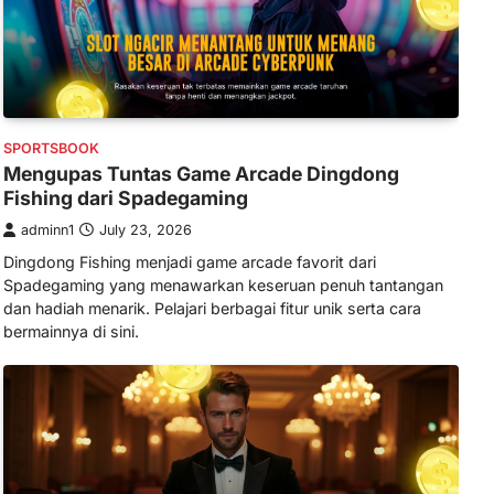
SPORTSBOOK
Mengupas Tuntas Game Arcade Dingdong
Fishing dari Spadegaming
adminn1
July 23, 2026
Dingdong Fishing menjadi game arcade favorit dari
Spadegaming yang menawarkan keseruan penuh tantangan
dan hadiah menarik. Pelajari berbagai fitur unik serta cara
bermainnya di sini.