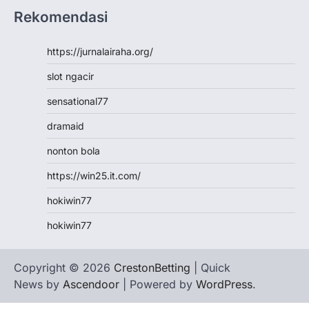
Rekomendasi
https://jurnalairaha.org/
slot ngacir
sensational77
dramaid
nonton bola
https://win25.it.com/
hokiwin77
hokiwin77
Copyright © 2026
CrestonBetting
| Quick
News by
Ascendoor
| Powered by
WordPress
.