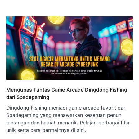
Mengupas Tuntas Game Arcade Dingdong Fishing
dari Spadegaming
Dingdong Fishing menjadi game arcade favorit dari
Spadegaming yang menawarkan keseruan penuh
tantangan dan hadiah menarik. Pelajari berbagai fitur
unik serta cara bermainnya di sini.