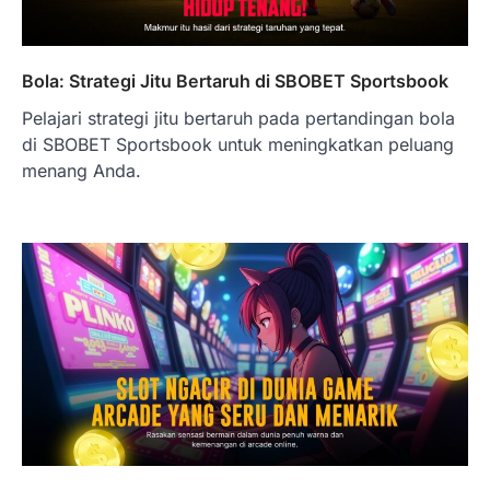
Bola: Strategi Jitu Bertaruh di SBOBET Sportsbook
Pelajari strategi jitu bertaruh pada pertandingan bola
di SBOBET Sportsbook untuk meningkatkan peluang
menang Anda.