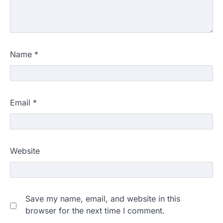
Name
*
Email
*
Website
Save my name, email, and website in this
browser for the next time I comment.