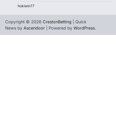
hokiwin77
Copyright © 2026
CrestonBetting
| Quick
News by
Ascendoor
| Powered by
WordPress
.