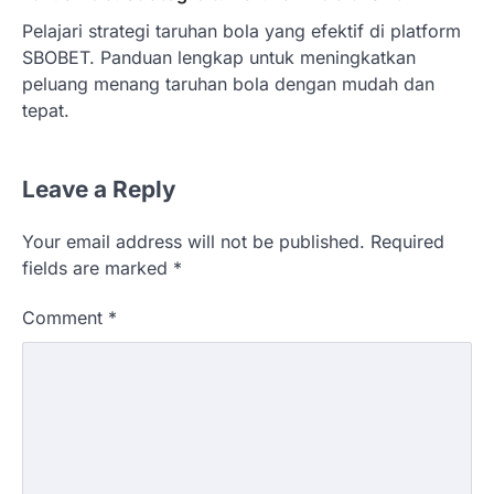
Pelajari strategi taruhan bola yang efektif di platform
SBOBET. Panduan lengkap untuk meningkatkan
peluang menang taruhan bola dengan mudah dan
tepat.
Leave a Reply
Your email address will not be published.
Required
fields are marked
*
Comment
*