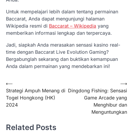
Untuk mempelajari lebih dalam tentang permainan
Baccarat, Anda dapat mengunjungi halaman
Wikipedia resmi di
Baccarat – Wikipedia
yang
memberikan informasi lengkap dan terpercaya.
Jadi, siapkah Anda merasakan sensasi kasino real-
time dengan Baccarat Live Evolution Gaming?
Bergabunglah sekarang dan buktikan kemampuan
Anda dalam permainan yang mendebarkan ini!
Post
⟵
⟶
Strategi Ampuh Menang di
Dingdong Fishing: Sensasi
navigation
Togel Hongkong (HK)
Game Arcade yang
2024
Menghibur dan
Menguntungkan
Related Posts