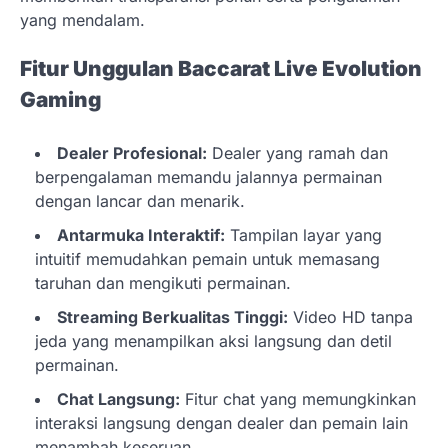
yang mendalam.
Fitur Unggulan Baccarat Live Evolution
Gaming
Dealer Profesional:
Dealer yang ramah dan
berpengalaman memandu jalannya permainan
dengan lancar dan menarik.
Antarmuka Interaktif:
Tampilan layar yang
intuitif memudahkan pemain untuk memasang
taruhan dan mengikuti permainan.
Streaming Berkualitas Tinggi:
Video HD tanpa
jeda yang menampilkan aksi langsung dan detil
permainan.
Chat Langsung:
Fitur chat yang memungkinkan
interaksi langsung dengan dealer dan pemain lain
menambah keseruan.