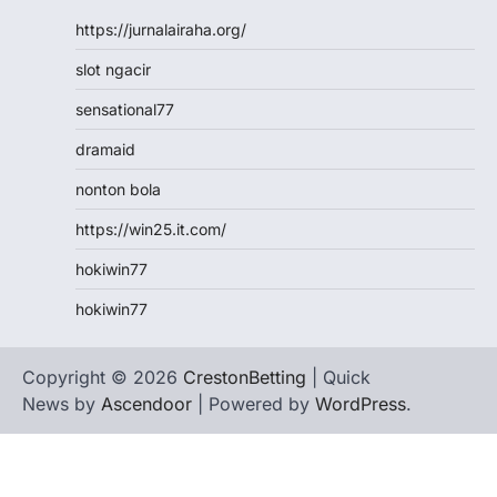
https://jurnalairaha.org/
slot ngacir
sensational77
dramaid
nonton bola
https://win25.it.com/
hokiwin77
hokiwin77
Copyright © 2026
CrestonBetting
| Quick
News by
Ascendoor
| Powered by
WordPress
.