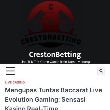
Skip
to
content
CrestonBetting
Link Trik-Trik Game Gacor Bikin Kamu Menang
LIVE CASINO
Mengupas Tuntas Baccarat Live
Evolution Gaming: Sensasi
Kasino Real-Time