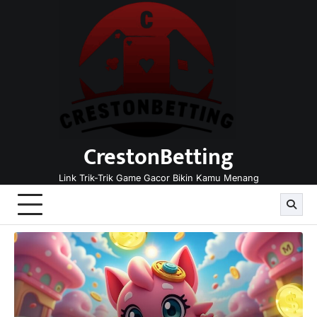
Skip
to
content
CrestonBetting
Link Trik-Trik Game Gacor Bikin Kamu Menang