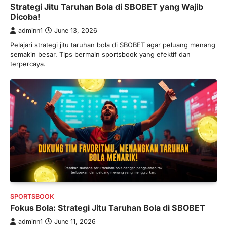
Strategi Jitu Taruhan Bola di SBOBET yang Wajib
Dicoba!
adminn1
June 13, 2026
Pelajari strategi jitu taruhan bola di SBOBET agar peluang menang
semakin besar. Tips bermain sportsbook yang efektif dan
terpercaya.
SPORTSBOOK
Fokus Bola: Strategi Jitu Taruhan Bola di SBOBET
adminn1
June 11, 2026