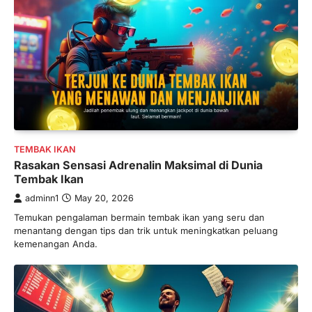
TEMBAK IKAN
Rasakan Sensasi Adrenalin Maksimal di Dunia
Tembak Ikan
adminn1
May 20, 2026
Temukan pengalaman bermain tembak ikan yang seru dan
menantang dengan tips dan trik untuk meningkatkan peluang
kemenangan Anda.