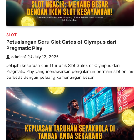
SLOT
Petualangan Seru Slot Gates of Olympus dari
Pragmatic Play
adminn1
July 12, 2026
Jelajahi keseruan dan fitur unik Slot Gates of Olympus dari
Pragmatic Play yang menawarkan pengalaman bermain slot online
berbeda dengan peluang kemenangan besar.