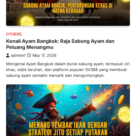
OTHERS
Kenali Ayam Bangkok: Raja Sabung Ayam dan
Peluang Menangmu
adminn1
May 17, 2026
Mengenal Ayam Bangkok dalam dunia sabung ayam, termasuk ciri
khas, odds taruhan, dan platform populer SV388 yang membuat
sabung ayam semakin menarik dan menguntungkan.