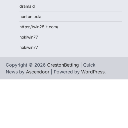
dramaid
nonton bola
https://win25.it.com/
hokiwin77
hokiwin77
Copyright © 2026
CrestonBetting
| Quick
News by
Ascendoor
| Powered by
WordPress
.