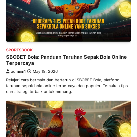
SPORTSBOOK
SBOBET Bola: Panduan Taruhan Sepak Bola Online
Terpercaya
adminn1
May 18, 2026
Pelajari cara bermain dan bertaruh di SBOBET Bola, platform
taruhan sepak bola online terpercaya dan populer. Temukan tips
dan strategi terbaik untuk menang.