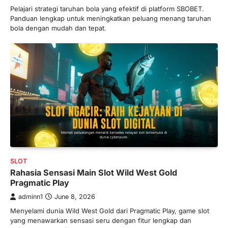
Pelajari strategi taruhan bola yang efektif di platform SBOBET.
Panduan lengkap untuk meningkatkan peluang menang taruhan
bola dengan mudah dan tepat.
SLOT
Rahasia Sensasi Main Slot Wild West Gold
Pragmatic Play
adminn1
June 8, 2026
Menyelami dunia Wild West Gold dari Pragmatic Play, game slot
yang menawarkan sensasi seru dengan fitur lengkap dan