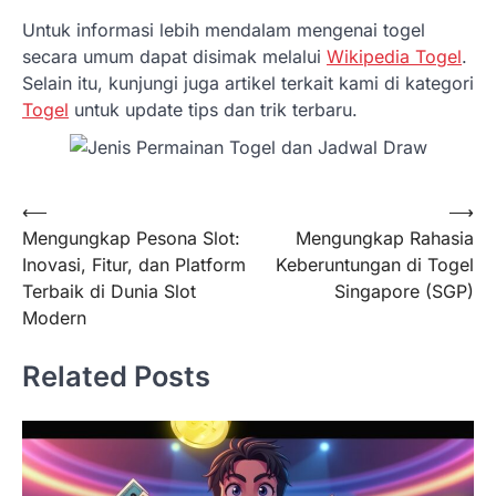
Untuk informasi lebih mendalam mengenai togel
secara umum dapat disimak melalui
Wikipedia Togel
.
Selain itu, kunjungi juga artikel terkait kami di kategori
Togel
untuk update tips dan trik terbaru.
Post
⟵
⟶
Mengungkap Pesona Slot:
Mengungkap Rahasia
navigation
Inovasi, Fitur, dan Platform
Keberuntungan di Togel
Terbaik di Dunia Slot
Singapore (SGP)
Modern
Related Posts