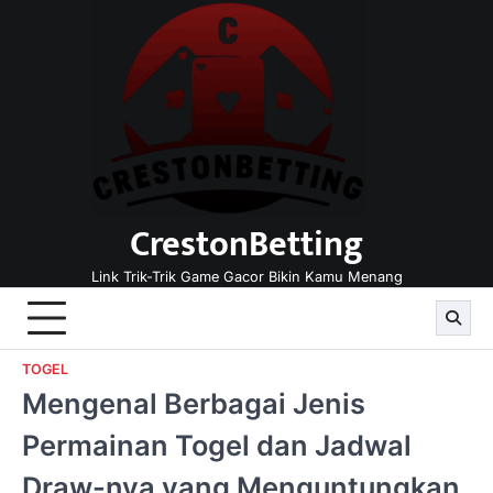
Skip
to
content
CrestonBetting
Link Trik-Trik Game Gacor Bikin Kamu Menang
TOGEL
Mengenal Berbagai Jenis
Permainan Togel dan Jadwal
Draw-nya yang Menguntungkan