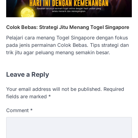
Colok Bebas: Strategi Jitu Menang Togel Singapore
Pelajari cara menang Togel Singapore dengan fokus
pada jenis permainan Colok Bebas. Tips strategi dan
trik jitu agar peluang menang semakin besar.
Leave a Reply
Your email address will not be published.
Required
fields are marked
*
Comment
*