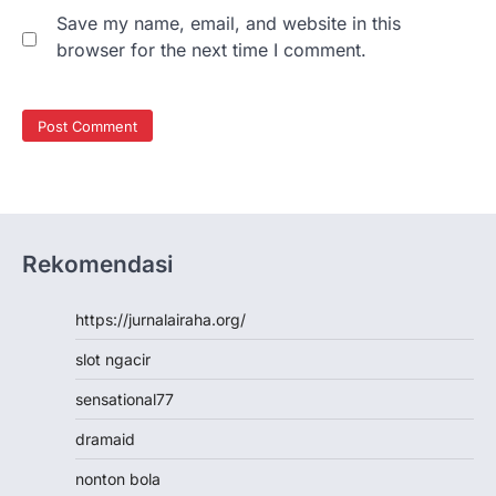
Save my name, email, and website in this
browser for the next time I comment.
Rekomendasi
https://jurnalairaha.org/
slot ngacir
sensational77
dramaid
nonton bola