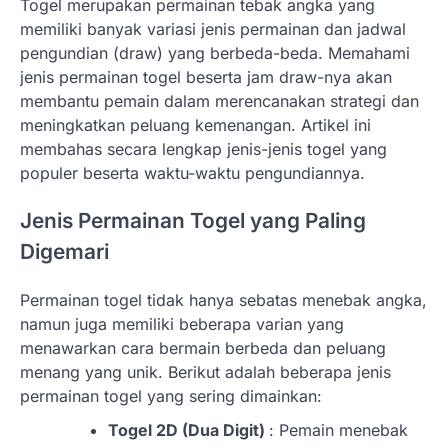
Togel merupakan permainan tebak angka yang
memiliki banyak variasi jenis permainan dan jadwal
pengundian (draw) yang berbeda-beda. Memahami
jenis permainan togel beserta jam draw-nya akan
membantu pemain dalam merencanakan strategi dan
meningkatkan peluang kemenangan. Artikel ini
membahas secara lengkap jenis-jenis togel yang
populer beserta waktu-waktu pengundiannya.
Jenis Permainan Togel yang Paling
Digemari
Permainan togel tidak hanya sebatas menebak angka,
namun juga memiliki beberapa varian yang
menawarkan cara bermain berbeda dan peluang
menang yang unik. Berikut adalah beberapa jenis
permainan togel yang sering dimainkan:
Togel 2D (Dua Digit)
: Pemain menebak