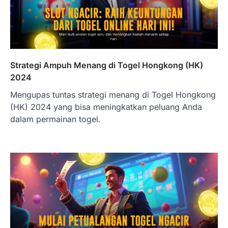
Strategi Ampuh Menang di Togel Hongkong (HK)
2024
Mengupas tuntas strategi menang di Togel Hongkong
(HK) 2024 yang bisa meningkatkan peluang Anda
dalam permainan togel.