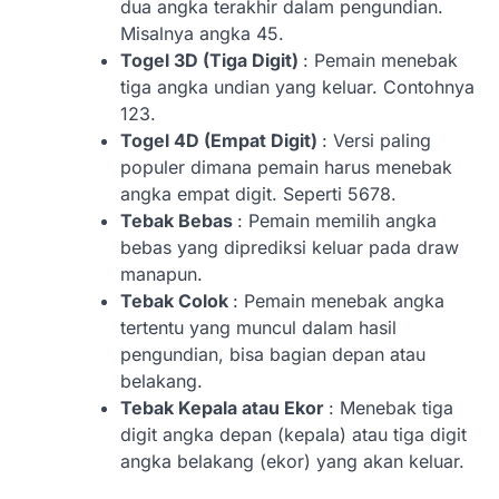
dua angka terakhir dalam pengundian.
Misalnya angka 45.
Togel 3D (Tiga Digit)
: Pemain menebak
tiga angka undian yang keluar. Contohnya
123.
Togel 4D (Empat Digit)
: Versi paling
populer dimana pemain harus menebak
angka empat digit. Seperti 5678.
Tebak Bebas
: Pemain memilih angka
bebas yang diprediksi keluar pada draw
manapun.
Tebak Colok
: Pemain menebak angka
tertentu yang muncul dalam hasil
pengundian, bisa bagian depan atau
belakang.
Tebak Kepala atau Ekor
: Menebak tiga
digit angka depan (kepala) atau tiga digit
angka belakang (ekor) yang akan keluar.