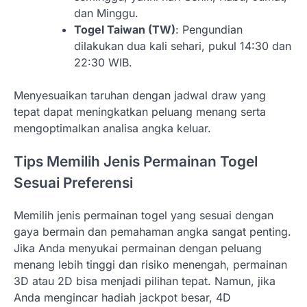
dan Minggu.
Togel Taiwan (TW)
: Pengundian
dilakukan dua kali sehari, pukul 14:30 dan
22:30 WIB.
Menyesuaikan taruhan dengan jadwal draw yang
tepat dapat meningkatkan peluang menang serta
mengoptimalkan analisa angka keluar.
Tips Memilih Jenis Permainan Togel
Sesuai Preferensi
Memilih jenis permainan togel yang sesuai dengan
gaya bermain dan pemahaman angka sangat penting.
Jika Anda menyukai permainan dengan peluang
menang lebih tinggi dan risiko menengah, permainan
3D atau 2D bisa menjadi pilihan tepat. Namun, jika
Anda mengincar hadiah jackpot besar, 4D