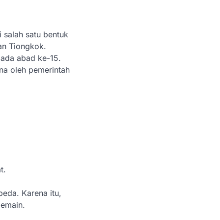
 salah satu bentuk
dan Tiongkok.
 pada abad ke-15.
na oleh pemerintah
t.
eda. Karena itu,
pemain.