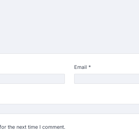
Email
*
for the next time I comment.