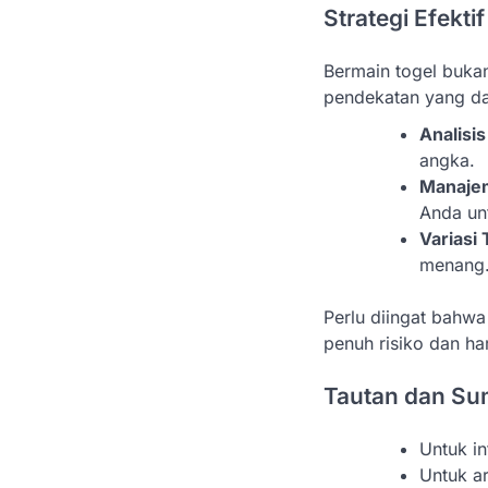
Strategi Efekti
Bermain togel bukan
pendekatan yang d
Analisi
angka.
Manaje
Anda un
Variasi
menang
Perlu diingat bahw
penuh risiko dan ha
Tautan dan Su
Untuk in
Untuk ar