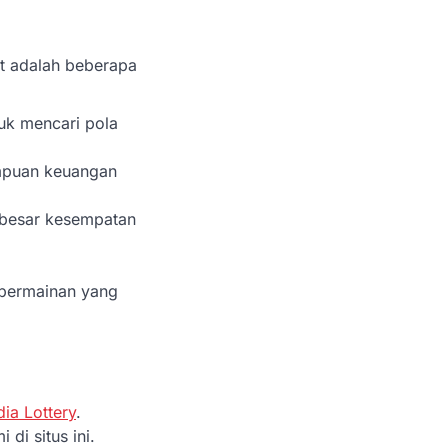
ut adalah beberapa
uk mencari pola
mpuan keuangan
besar kesempatan
 permainan yang
ia Lottery
.
 di situs ini.