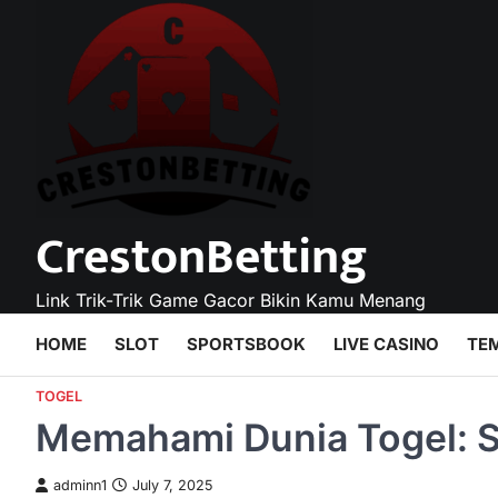
Skip
to
content
CrestonBetting
Link Trik-Trik Game Gacor Bikin Kamu Menang
HOME
SLOT
SPORTSBOOK
LIVE CASINO
TE
TOGEL
Memahami Dunia Togel: Se
adminn1
July 7, 2025