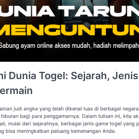
Dunia Togel: Sejarah, Jenis
Bermain
inan judi angka yang telah dikenal luas di berbagai nega
 hiburan bagi para penggemarnya. Dalam tulisan ini, kita a
l, mulai dari sejarahnya, berbagai jenis game togel yang 
ang bisa meningkatkan peluang kemenangan Anda.