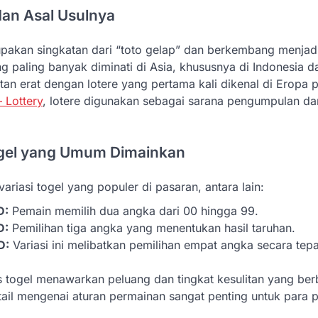
dan Asal Usulnya
pakan singkatan dari “toto gelap” dan berkembang menjadi
g paling banyak diminati di Asia, khususnya di Indonesia 
itan erat dengan lotere yang pertama kali dikenal di Eropa
 Lottery
, lotere digunakan sebagai sarana pengumpulan da
ogel yang Umum Dimainkan
ariasi togel yang populer di pasaran, antara lain:
D:
Pemain memilih dua angka dari 00 hingga 99.
D:
Pemilihan tiga angka yang menentukan hasil taruhan.
D:
Variasi ini melibatkan pemilihan empat angka secara tepa
 togel menawarkan peluang dan tingkat kesulitan yang berb
l mengenai aturan permainan sangat penting untuk para 