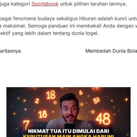
 juga kategori
Sportsbook
untuk pilihan taruhan lainnya.
agai fenomena budaya sekaligus hiburan adalah kunci unt
ara maksimal. Semoga panduan ini membekali Anda dengan
ektif yang lebih dalam tentang dunia togel.
aritasnya
Membedah Dunia Bola: