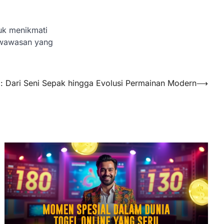
uk menikmati
 wawasan yang
 Dari Seni Sepak hingga Evolusi Permainan Modern
⟶