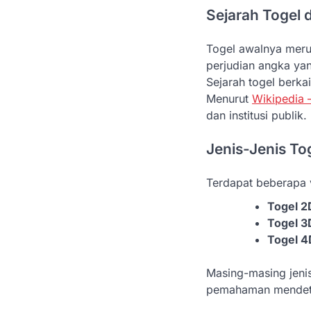
Sejarah Togel 
Togel awalnya meru
perjudian angka yan
Sejarah togel berka
Menurut
Wikipedia –
dan institusi publik.
Jenis-Jenis T
Terdapat beberapa v
Togel 2
Togel 3
Togel 4
Masing-masing jenis
pemahaman mendetai