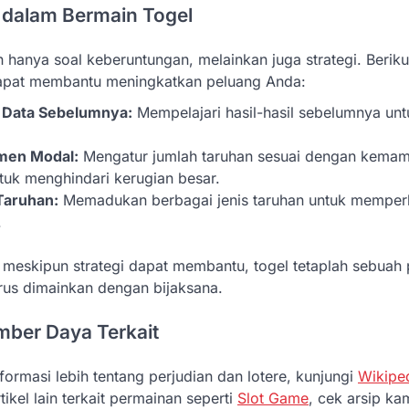
f dalam Bermain Togel
 hanya soal keberuntungan, melainkan juga strategi. Berik
apat membantu meningkatkan peluang Anda:
s Data Sebelumnya:
Mempelajari hasil-hasil sebelumnya unt
men Modal:
Mengatur jumlah taruhan sesuai dengan kema
tuk menghindari kerugian besar.
 Taruhan:
Memadukan berbagai jenis taruhan untuk memper
.
a meskipun strategi dapat membantu, togel tetaplah sebuah
rus dimainkan dengan bijaksana.
mber Daya Terkait
formasi lebih tentang perjudian dan lotere, kunjungi
Wikiped
tikel lain terkait permainan seperti
Slot Game
, cek arsip kami