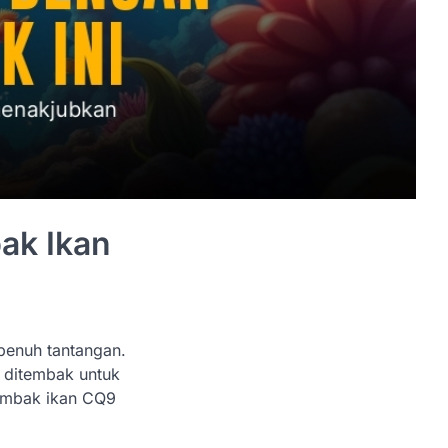
ak Ikan
enuh tantangan.
 ditembak untuk
tembak ikan CQ9