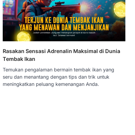
Rasakan Sensasi Adrenalin Maksimal di Dunia
Tembak Ikan
Temukan pengalaman bermain tembak ikan yang
seru dan menantang dengan tips dan trik untuk
meningkatkan peluang kemenangan Anda.