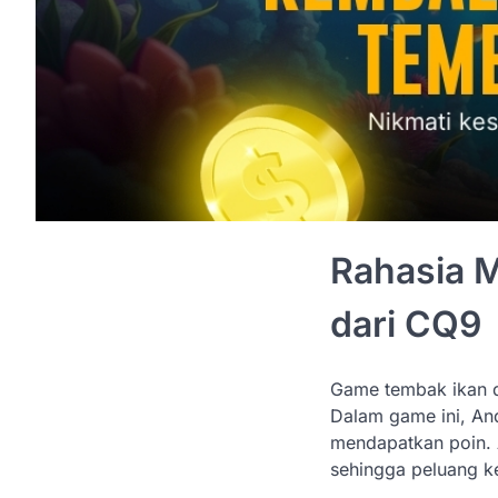
Rahasia 
dari CQ9
Game tembak ikan 
Dalam game ini, An
mendapatkan poin. 
sehingga peluang k