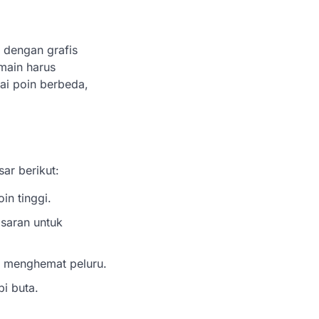
 dengan grafis
main harus
ai poin berbeda,
ar berikut:
n tinggi.
saran untuk
uk menghemat peluru.
i buta.