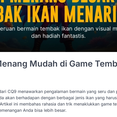
Menang Mudah di Game Temb
dari CQ9 menawarkan pengalaman bermain yang seru dan p
da akan berhadapan dengan berbagai jenis ikan yang harus
Artikel ini membahas rahasia dan trik menaklukkan game 
emenangan Anda bisa lebih besar.