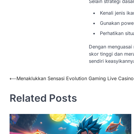
Selain strategi das
Kenali jenis ik
Gunakan power
Perhatikan situ
Dengan menguasai r
skor tinggi dan me
sendiri keasyikanny
Post
⟵
Menaklukkan Sensasi Evolution Gaming Live Casino
navigation
Related Posts