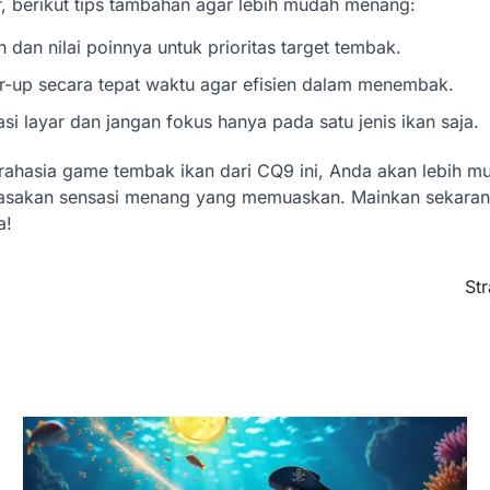
ar, berikut tips tambahan agar lebih mudah menang:
an dan nilai poinnya untuk prioritas target tembak.
-up secara tepat waktu agar efisien dalam menembak.
asi layar dan jangan fokus hanya pada satu jenis ikan saja.
ahasia game tembak ikan dari CQ9 ini, Anda akan lebih 
rasakan sensasi menang yang memuaskan. Mainkan sekaran
a!
St