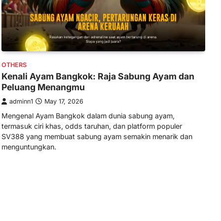
OTHERS
Kenali Ayam Bangkok: Raja Sabung Ayam dan
Peluang Menangmu
adminn1
May 17, 2026
Mengenal Ayam Bangkok dalam dunia sabung ayam,
termasuk ciri khas, odds taruhan, dan platform populer
SV388 yang membuat sabung ayam semakin menarik dan
menguntungkan.