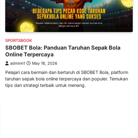
SPORTSBOOK
SBOBET Bola: Panduan Taruhan Sepak Bola
Online Terpercaya
adminn1
May 18, 2026
Pelajari cara bermain dan bertaruh di SBOBET Bola, platform
taruhan sepak bola online terpercaya dan populer. Temukan
tips dan strategi terbaik untuk menang.