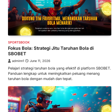
SPORTSBOOK
Fokus Bola: Strategi Jitu Taruhan Bola di
SBOBET
adminn1
June 11, 2026
Pelajari strategi taruhan bola yang efektif di platform SBOBET.
Panduan lengkap untuk meningkatkan peluang menang
taruhan bola dengan mudah dan tepat.