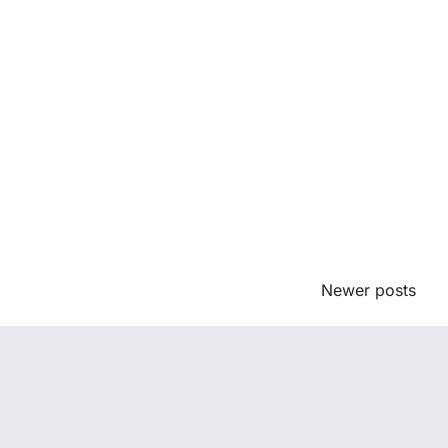
Newer posts