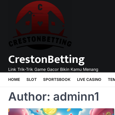
Skip
to
content
CrestonBetting
Link Trik-Trik Game Gacor Bikin Kamu Menang
HOME
SLOT
SPORTSBOOK
LIVE CASINO
TE
Author:
adminn1