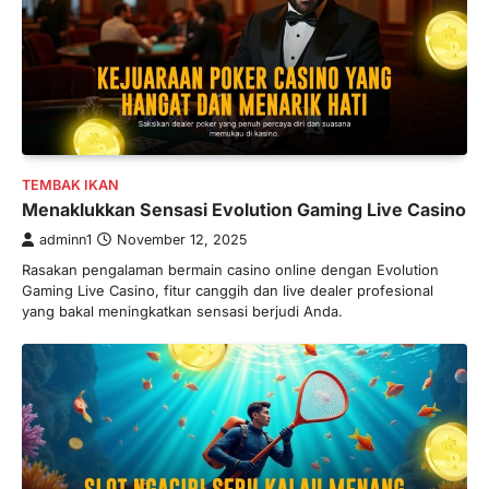
TEMBAK IKAN
Menaklukkan Sensasi Evolution Gaming Live Casino
adminn1
November 12, 2025
Rasakan pengalaman bermain casino online dengan Evolution
Gaming Live Casino, fitur canggih dan live dealer profesional
yang bakal meningkatkan sensasi berjudi Anda.