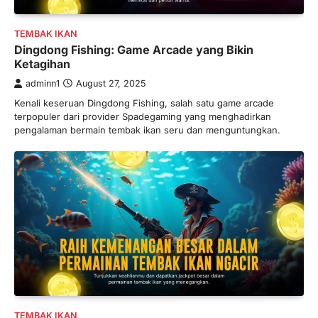
TEMBAK IKAN
Dingdong Fishing: Game Arcade yang Bikin
Ketagihan
adminn1
August 27, 2025
Kenali keseruan Dingdong Fishing, salah satu game arcade
terpopuler dari provider Spadegaming yang menghadirkan
pengalaman bermain tembak ikan seru dan menguntungkan.
TEMBAK IKAN