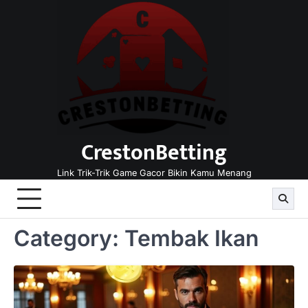
Skip
to
content
CrestonBetting
Link Trik-Trik Game Gacor Bikin Kamu Menang
Category:
Tembak Ikan