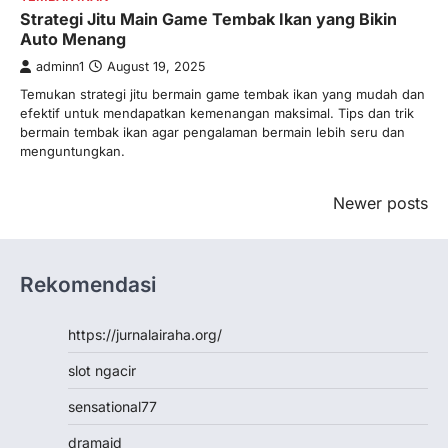
Strategi Jitu Main Game Tembak Ikan yang Bikin
Auto Menang
adminn1
August 19, 2025
Temukan strategi jitu bermain game tembak ikan yang mudah dan
efektif untuk mendapatkan kemenangan maksimal. Tips dan trik
bermain tembak ikan agar pengalaman bermain lebih seru dan
menguntungkan.
Posts
Newer posts
navigation
Rekomendasi
https://jurnalairaha.org/
slot ngacir
sensational77
dramaid